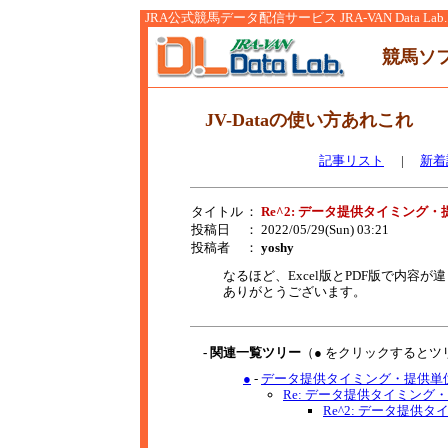
JRA公式競馬データ配信サービス JRA-VAN Data Lab.
競馬ソ
JV-Dataの使い方あれこれ
記事リスト
|
新着
タイトル
：
Re^2: データ提供タイミング
投稿日
： 2022/05/29(Sun) 03:21
投稿者
：
yoshy
なるほど、Excel版とPDF版で内容
ありがとうございます。
- 関連一覧ツリー
（● をクリックするとツ
●
-
データ提供タイミング・提供単位
Re: データ提供タイミング・
Re^2: データ提供タ