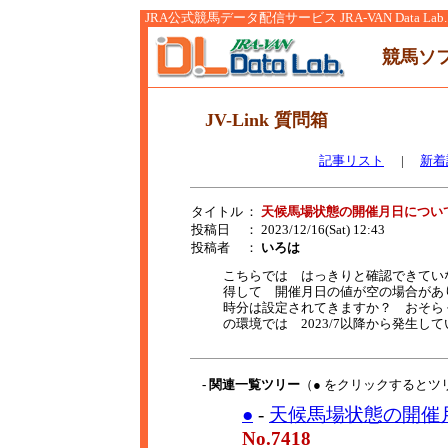
JRA公式競馬データ配信サービス JRA-VAN Data Lab.
競馬ソ
JV-Link 質問箱
記事リスト
|
新着
タイトル
：
天候馬場状態の開催月日につい
投稿日
： 2023/12/16(Sat) 12:43
投稿者
：
いろは
こちらでは はっきりと確認できていな
得して 開催月日の値が空の場合があ
時分は設定されてきますか？ おそらく
の環境では 2023/7以降から発生し
- 関連一覧ツリー
（● をクリックするとツ
●
-
天候馬場状態の開催
No.7418