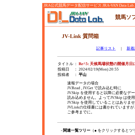
JRA公式競馬データ配信サービス JRA-VAN Data Lab.
競馬ソ
JV-Link 質問箱
記事リスト
|
新着
タイトル
：
Re^5: 天候馬場状態の開催月
投稿日
： 2024/02/19(Mon) 20:55
投稿者
：
平山
速報データの場合
JV.Read , JV.Get で読み込む時に
JV.Skip を使用すると以降に必要な
読み込めません。よってJV.Skip は
JV.Skip を使用していることはありま
JVLinkの仕様書には書かれていま
ご参考までに。
- 関連一覧ツリー
（● をクリックするとツ