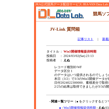
JRA公式競馬データ配信サービス JRA-VAN Data Lab.
競馬ソ
JV-Link 質問箱
記事リスト
|
新着
タイトル
：
Win5開催情報提供時期
投稿日
： 2024/03/02(Sat) 23:13
投稿者
：
えぬ
レコード種別ID WF
データ区分 1
のデータはいつ提供されるのでしょう
本日（3/2）で3/3のWin5開催データ
日付2024022300000、蓄積差分で取
2/25の結果は取得できましたが3/3
- 関連一覧ツリー
（● をクリックするとツ
●
-
Win5開催情報提供時期
-
えぬ
03