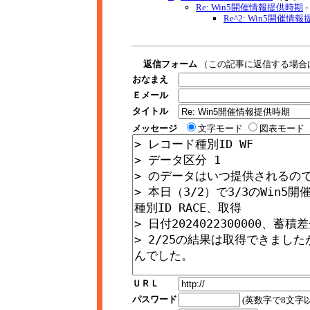
Re: Win5開催情報提供時期
-
Re^2: Win5開催情
返信フォーム
（この記事に返信する場合
おなまえ
Ｅメール
タイトル
メッセージ
文字モード
図表モード
ＵＲＬ
パスワード
(英数字で8文字以