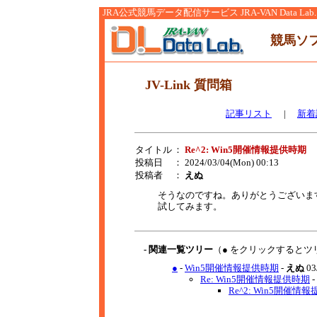
JRA公式競馬データ配信サービス JRA-VAN Data Lab.
競馬ソ
JV-Link 質問箱
記事リスト
|
新着
タイトル
：
Re^2: Win5開催情報提供時期
投稿日
： 2024/03/04(Mon) 00:13
投稿者
：
えぬ
そうなのですね。ありがとうございま
試してみます。
- 関連一覧ツリー
（● をクリックするとツ
●
-
Win5開催情報提供時期
-
えぬ
03
Re: Win5開催情報提供時期
-
Re^2: Win5開催情