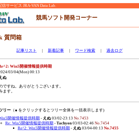
ービス JRA-VAN Data Lab.
競馬ソフト開発コーナー
nk 質問箱
記事リスト
|
新着記事
|
ワード検索
|
過去ログ
Re^2: Win5開催情報提供時期
024/03/04(Mon) 00:13
えぬ
のですね。ありがとうございます。
みます。
覧ツリー
（● をクリックするとツリー全体を一括表示します)
Win5開催情報提供時期
-
えぬ
03/02-23:13
No.7453
Re: Win5開催情報提供時期
-
Tachyon
03/03-02:46
No.7454
Re^2: Win5開催情報提供時期
-
えぬ
03/04-00:13
No.7455