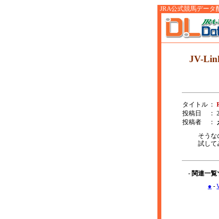
JRA公式競馬データ配信サ
JV-Li
タイトル
：
投稿日
： 2
投稿者
：
そうな
試して
- 関連一
●
-