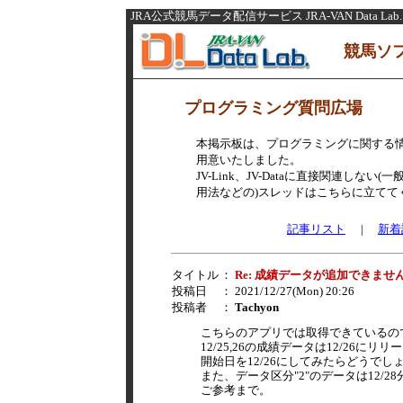
JRA公式競馬データ配信サービス JRA-VAN Data Lab.
競馬ソ
プログラミング質問広場
本掲示板は、プログラミングに関する
用意いたしました。
JV-Link、JV-Dataに直接関連し
用法などの)スレッドはこちらに立てて
記事リスト
|
新着
タイトル
：
Re: 成績データが追加できませ
投稿日
： 2021/12/27(Mon) 20:26
投稿者
：
Tachyon
こちらのアプリでは取得できているの
12/25,26の成績データは12/26に
開始日を12/26にしてみたらどうでし
また、データ区分"2"のデータは12/
ご参考まで。