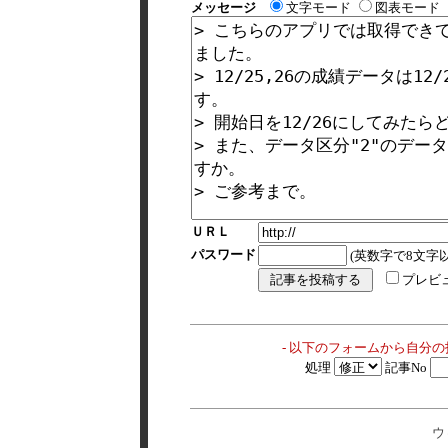
メッセージ
文字モード
図表モード
ＵＲＬ
パスワード
(英数字で8文字以
プレビ
- 以下のフォームから自分
処理
記事No
ウ