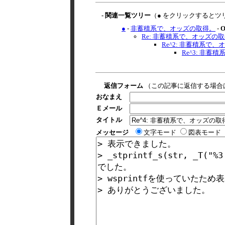
- 関連一覧ツリー
（● をクリックするとツ
●
-
非蓄積系で、オッズの取得。
-
O
Re: 非蓄積系で、オッズの
Re^2: 非蓄積系で、
Re^3: 非蓄
返信フォーム
（この記事に返信する場合
おなまえ
Ｅメール
タイトル
メッセージ
文字モード
図表モード