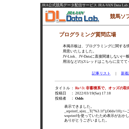
JRA公式競馬データ配信サービス JRA-VAN Data Lab.
競馬ソ
プログラミング質問広場
本掲示板は、プログラミングに関する
用意いたしました。
JV-Link、JV-Dataに直接関連し
用法などの)スレッドはこちらに立てて
記事リスト
|
新着
タイトル
：
Re^3: 非蓄積系で、オッズの取
投稿日
： 2022/03/19(Sat) 17:18
投稿者
：
Odds
表示できました。
_stprintf_s(str, _T("%3.1f"),Odds/
wsprintfを使っていたため表示がお
ありがとうございました。