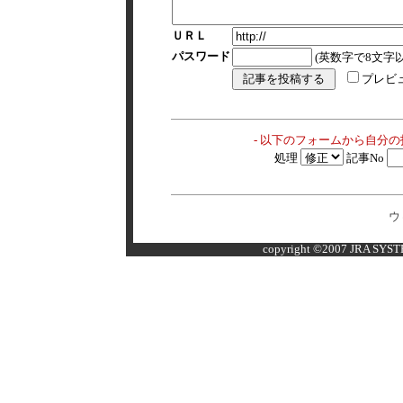
ＵＲＬ
パスワード
(英数字で8文字以
プレビ
- 以下のフォームから自分
処理
記事No
ウ
copyright ©2007 JRA SYSTE