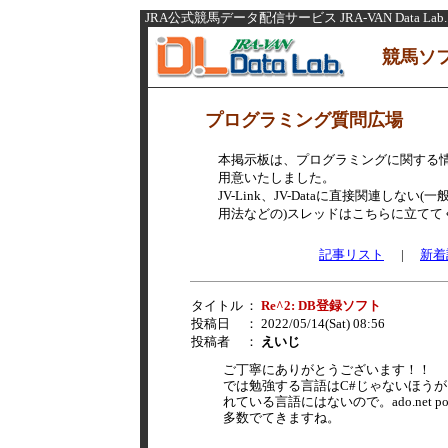
JRA公式競馬データ配信サービス JRA-VAN Data Lab.
競馬ソ
プログラミング質問広場
本掲示板は、プログラミングに関する
用意いたしました。
JV-Link、JV-Dataに直接関連し
用法などの)スレッドはこちらに立てて
記事リスト
|
新着
タイトル
：
Re^2: DB登録ソフト
投稿日
： 2022/05/14(Sat) 08:56
投稿者
：
えいじ
ご丁寧にありがとうございます！！
では勉強する言語はC#じゃないほう
れている言語にはないので。ado.net p
多数でてきますね。