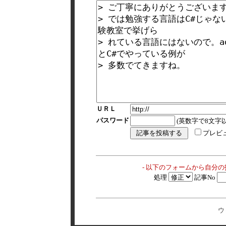
ＵＲＬ
パスワード
(英数字で8文字以
プレビ
- 以下のフォームから自分
処理
記事No
ウ