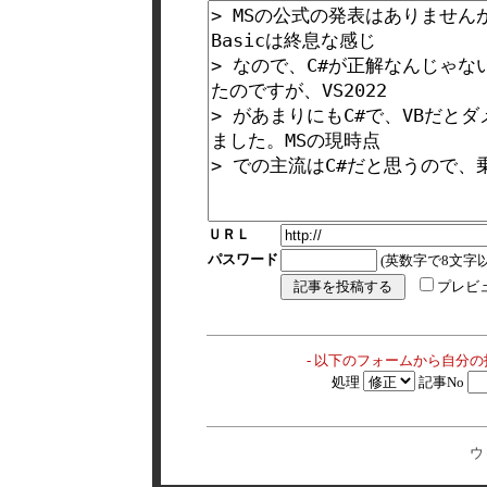
ＵＲＬ
パスワード
(英数字で8文字以
プレビ
- 以下のフォームから自分
処理
記事No
ウ