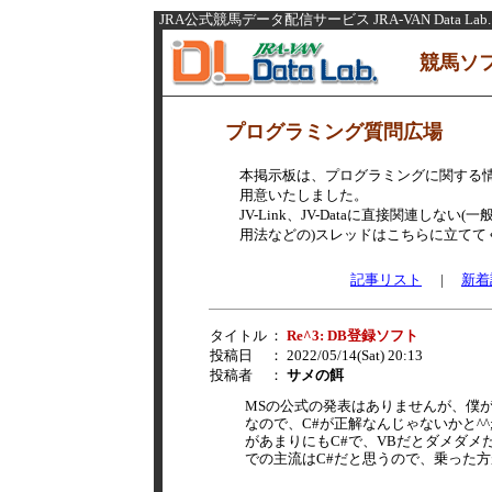
JRA公式競馬データ配信サービス JRA-VAN Data Lab.
競馬ソ
プログラミング質問広場
本掲示板は、プログラミングに関する
用意いたしました。
JV-Link、JV-Dataに直接関連し
用法などの)スレッドはこちらに立てて
記事リスト
|
新着
タイトル
：
Re^3: DB登録ソフト
投稿日
： 2022/05/14(Sat) 20:13
投稿者
：
サメの餌
MSの公式の発表はありませんが、僕が感じ
なので、C#が正解なんじゃないかと^^;
があまりにもC#で、VBだとダメダメ
での主流はC#だと思うので、乗った