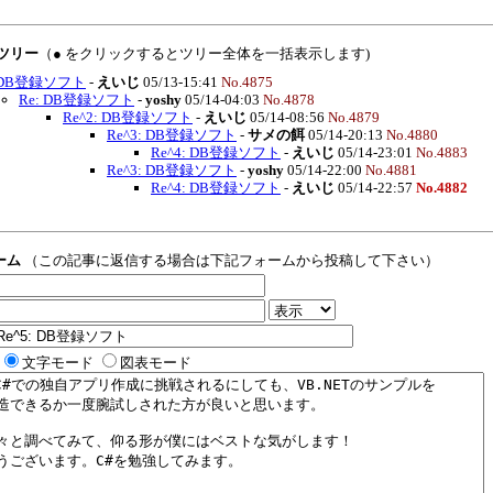
覧ツリー
（● をクリックするとツリー全体を一括表示します)
DB登録ソフト
-
えいじ
05/13-15:41
No.4875
Re: DB登録ソフト
-
yoshy
05/14-04:03
No.4878
Re^2: DB登録ソフト
-
えいじ
05/14-08:56
No.4879
Re^3: DB登録ソフト
-
サメの餌
05/14-20:13
No.4880
Re^4: DB登録ソフト
-
えいじ
05/14-23:01
No.4883
Re^3: DB登録ソフト
-
yoshy
05/14-22:00
No.4881
Re^4: DB登録ソフト
-
えいじ
05/14-22:57
No.4882
ーム
（この記事に返信する場合は下記フォームから投稿して下さい）
文字モード
図表モード