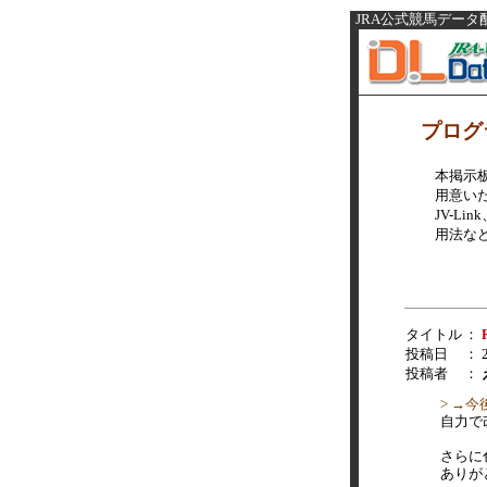
JRA公式競馬データ配信サ
プログ
本掲示
用意い
JV-L
用法な
タイトル
：
投稿日
： 2
投稿者
：
> →
自力で
さらに
ありが