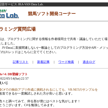
ービス JRA-VAN Data Lab.
競馬ソフト開発コーナー
ラミング質問広場
板は、プログラミングに関する情報を作者様同士で共有・議論していただく場
たしました。
ink、JV-Dataに直接関連しない(一般論としてのプログラミング方法やAPI・メソ
どの)スレッドはこちらに立ててください。
記事リスト
|
新着記事
|
ワード検索
|
過去ログ
Re^4: DB登録ソフト
022/05/14(Sat) 22:57
えいじ
今後C#での独自アプリ作成に挑戦されるにしても、VB.NETのサンプルを
改造できるか一度腕試しされた方が良いと思います。
色々と調べてみて、仰る形が僕にはベストな気がします！
とうございます。C#を勉強してみます。