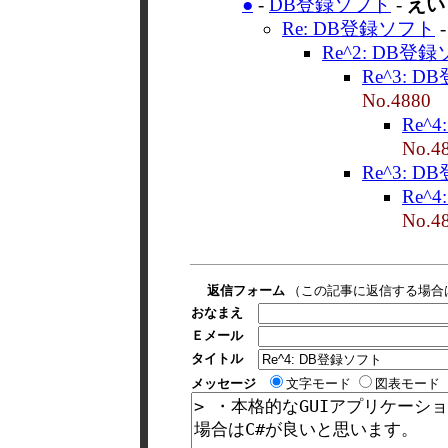
●
-
DB登録ソフト
-
えい
Re: DB登録ソフト
Re^2: DB登
Re^3: 
No.4880
Re^
No.4
Re^3: 
Re^
No.4
返信フォーム
（この記事に返信する場合
おなまえ
Ｅメール
タイトル
メッセージ
文字モード
図表モード