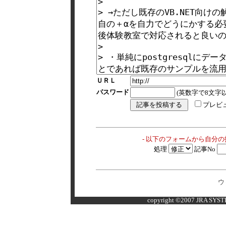
ＵＲＬ
パスワード
(英数字で8文字以
プレビ
- 以下のフォームから自分
処理
記事No
ウ
copyright ©2007 JRA SYSTE