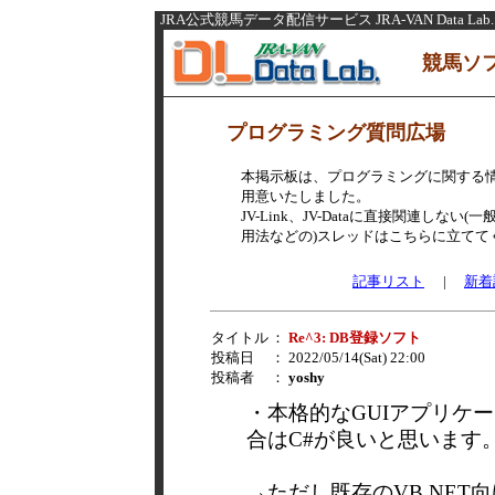
JRA公式競馬データ配信サービス JRA-VAN Data Lab.
競馬ソ
プログラミング質問広場
本掲示板は、プログラミングに関する
用意いたしました。
JV-Link、JV-Dataに直接関連し
用法などの)スレッドはこちらに立てて
記事リスト
|
新着
タイトル
：
Re^3: DB登録ソフト
投稿日
： 2022/05/14(Sat) 22:00
投稿者
：
yoshy
・本格的なGUIアプリケ
合はC#が良いと思います
→ただし既存のVB.NET