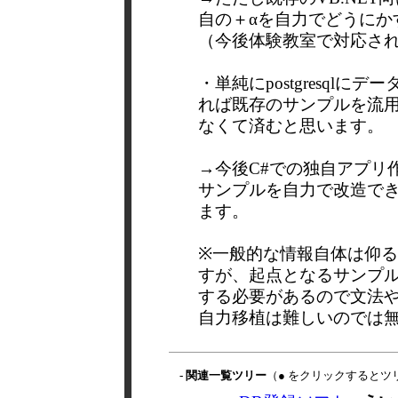
自の＋αを自力でどうにか
（今後体験教室で対応さ
・単純にpostgresql
れば既存のサンプルを流用
なくて済むと思います。
→今後C#での独自アプリ作
サンプルを自力で改造で
ます。
※一般的な情報自体は仰る
すが、起点となるサンプルソ
する必要があるので文法
自力移植は難しいのでは
- 関連一覧ツリー
（● をクリックするとツ